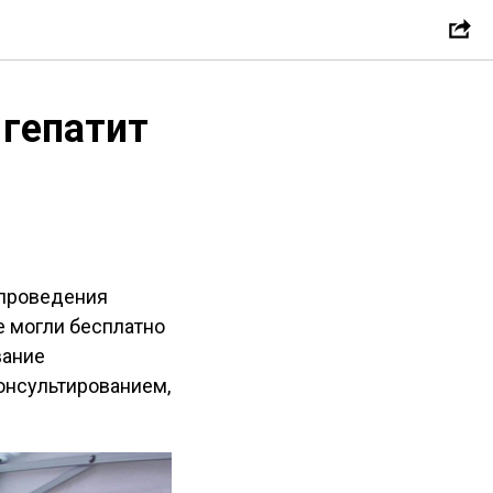
 гепатит
 проведения
 могли бесплатно
вание
онсультированием,