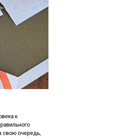
овека к
правильного
в свою очередь,