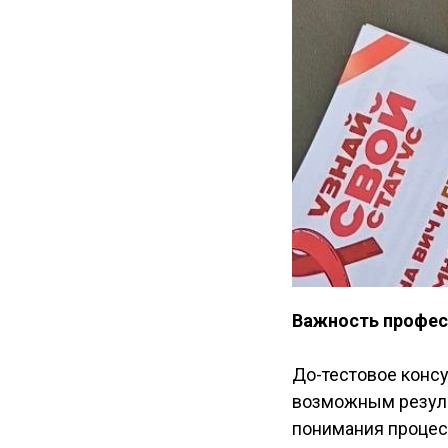
Важность профес
До-тестовое консу
возможным резуль
понимания процесс