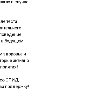
агах в случае
ле теста
жительного
ь поведение
я в будущем.
м здоровье и
оторые активно
оприятия!
 со СПИД,
 за поддержку!