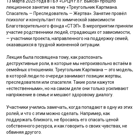
13 марта 2025 года в ГБУ «СРЦН г.о.г. Выкса» прошло
лекционное занятие на тему «Треугольник Карпмана.
Спасатель — Преследователь — Жертва». Занятие провёл
психолог и консультант по химической зависимости
Благотворительного фонда «СТЭП». В мероприятии приняли
участие родственники людей, страдающих от зависимости,
— участники проекта, направленного на поддержку семей,
оказавшихся в трудной жизненной ситуации.
Лекция была посвящена тому, как распознать
деструктивные роли, в которые мы непроизвольно встаём в
семейных отношениях. Треугольник Карпмана — это модель,
в которой люди по очереди занимают позиции жертвы,
преследователя или спасателя. Такие роли кажутся
«естественными», но на самом деле они только усиливают
напряжение в семье и мешают здоровому диалогу.
Участники учились замечать, когда попадают в одну из этих
ролей, и что с этим можно сделать. Например, как
поддержать близкого, не бросаясь его спасать ценой
собственного ресурса, и как говорить о своих чувствах, не
обвиняя другого.